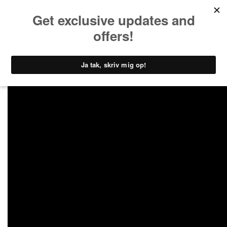
DK - Home
Om os
Vores kunder
Niels & Gretes økologiske æg