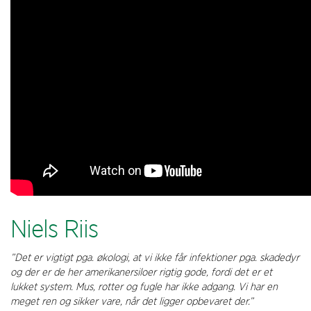
Niels Riis
”Det er vigtigt pga. økologi, at vi ikke får infektioner pga. skadedyr
og der er de her amerikanersiloer rigtig gode, fordi det er et
lukket system. Mus, rotter og fugle har ikke adgang. Vi har en
meget ren og sikker vare, når det ligger opbevaret der.”