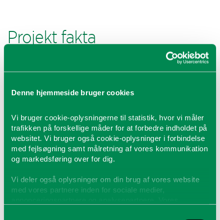
Projekt fakta
Niels & Grethes økologiske æg
Hingevej 9
Projekt
8370 Hadsten
Denne hjemmeside bruger cookies
Hjemmeside
Landbrug
Planteavl + høns, 200 hektar
Vi bruger cookie-oplysningerne til statistik, hvor vi måler
trafikken på forskellige måder for at forbedre indholdet på
Anvendelse
Foder
websitet. Vi bruger også cookie-oplysninger i forbindelse
med fejlsøgning samt målretning af vores kommunikation
Type
Siloprojekt
og markedsføring over for dig.
Silo
1 stk. 3608 m. køling á 600 tons
Vi deler også oplysninger om din brug af vores website
Transport
Westfield kornsnegl 125 tons/time
med vores partnere inden for sociale medier,
annonceringspartnere og analysepartnere. Vores
partnere kan kombinere disse data med andre
Samtykkevalg