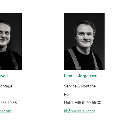
svad
Kent L. Jørgensen
Montage
Service & Montage
Fyn
21 33 76 38
Mobil: +45 61 20 65 30
eu.com
klj@sukup-eu.com