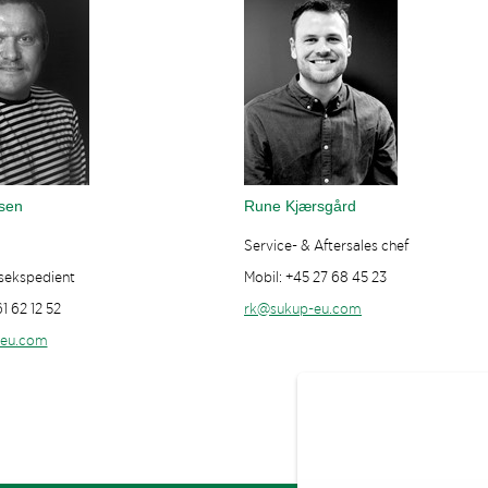
sen
Rune Kjærsgård
Service- & Aftersales chef
sekspedient
Mobil: +45 27 68 45 23
1 62 12 52
rk@sukup-eu.com
eu.com