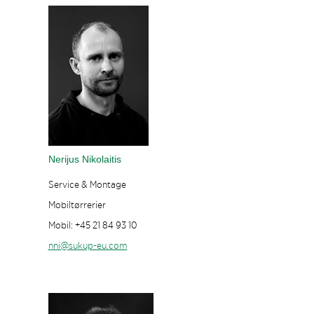
Nerijus Nikolaitis
Service & Montage
Mobiltørrerier
Mobil: +45 21 84 93 10
nni@sukup-eu.com