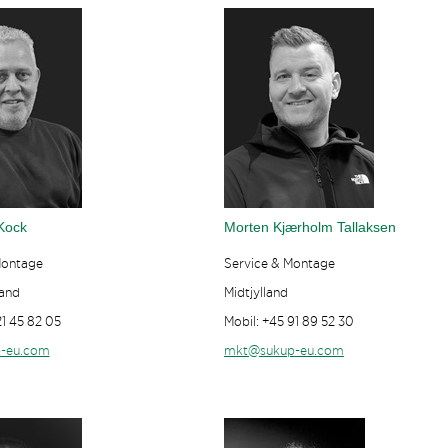
Kock
Morten Kjærholm Tallaksen
Montage
Service & Montage
land
Midtjylland
21 45 82 05
Mobil: +45 91 89 52 30
-eu.com
mkt@sukup-eu.com