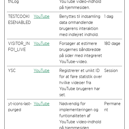
thLog
YouTube video-indhold
på hjemmesiden.
TESTCOOKI
YouTube
Benyttes til indsamling
1 dag
ESENABLED
data omhandlende
brugerens interaktion
med indlejret indhold.
VISITOR_IN
YouTube
Forsøger at estimere
180 dage
FO1_LIVE
brugernes båndbredde
på sider med integreret
YouTube-video.
YSC
YouTube
Registrerer et unikt ID
Session
for at føre statistik over
hvilke videoer fra
YouTube brugeren har
set.
yt-icons-last-
YouTube
Nødvendig for
Permane
purged
implementeringen og
nt
funtionaliteten af
YouTube video-indhold
på hjemmesiden.