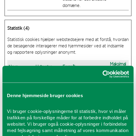
domæne.
Statistik (4)
Statistisk cookies hjælper webstedsejere med at forstå, hvordan
de besøgende interagerer med hjemmesider ved at indsamle
og rapportere oplysninger anonymt.
Maksimal
Navn
Udbyder
Formål
opbevaringsti
_ga
Google
Registrerer et unikt ID,
2 år
der anvendes til at føre
statistik over hvordan
Denne hjemmeside bruger cookies
den besøgende bruger
hjemmesiden.
Vi bruger cookie-oplysningerne til statistik, hvor vi måler
_ga_#
Google
Anvendes af Google
2 år
trafikken på forskellige måder for at forbedre indholdet på
Analytics til at indsamle
websitet. Vi bruger også cookie-oplysninger i forbindelse
data om antallet af
med fejlsøgning samt målretning af vores kommunikation
gange en bruger har