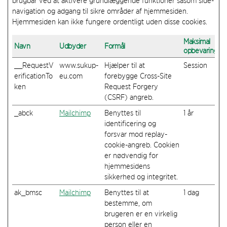
brugbar ved at aktivere grundlæggende funktioner såsom side-
navigation og adgang til sikre områder af hjemmesiden.
Hjemmesiden kan ikke fungere ordentligt uden disse cookies.
Maksimal
Navn
Udbyder
Formål
opbevaringsti
__RequestV
www.sukup-
Hjælper til at
Session
erificationTo
eu.com
forebygge Cross-Site
ken
Request Forgery
(CSRF) angreb.
_abck
Mailchimp
Benyttes til
1 år
identificering og
forsvar mod replay-
cookie-angreb. Cookien
er nødvendig for
hjemmesidens
sikkerhed og integritet.
ak_bmsc
Mailchimp
Benyttes til at
1 dag
bestemme, om
brugeren er en virkelig
person eller en