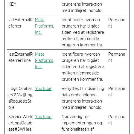
KEY
brugerens interaktion
med indlejret indhold.
lastExternalR
Meta
Identificere hvordan
Permane
eferrer
Platforms,
brugeren har tilgået
nt
Inc.
siden ved at registrere
hvilken hjemmeside
brugeren kommer fra.
lastExternalR
Meta
Identificere hvordan
Permane
eferrerTime
Platforms,
brugeren har tilgået
nt
Inc.
siden ved at registrere
hvilken hjemmeside
brugeren kommer fra.
LogsDatabas
YouTube
Benyttes til indsamling
Permane
eV2:V#||Log
data omhandlende
nt
sRequestsSt
brugerens interaktion
ore
med indlejret indhold.
ServiceWork
YouTube
Nødvendig for
Permane
erLogsDatab
implementeringen og
nt
ase#SWHeal
funtionaliteten af