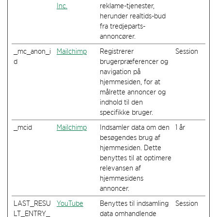
Inc.
reklame-tjenester,
herunder realtids-bud
fra tredjeparts-
annoncører.
_mc_anon_i
Mailchimp
Registrerer
Session
d
brugerpræferencer og
navigation på
hjemmesiden, for at
målrette annoncer og
indhold til den
specifikke bruger.
_mcid
Mailchimp
Indsamler data om den
1 år
besøgendes brug af
hjemmesiden. Dette
benyttes til at optimere
relevansen af
hjemmesidens
annoncer.
LAST_RESU
YouTube
Benyttes til indsamling
Session
LT_ENTRY_
data omhandlende