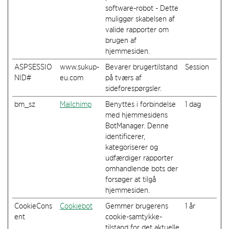
software-robot - Dette
muliggør skabelsen af
valide rapporter om
brugen af
hjemmesiden.
ASPSESSIO
www.sukup-
Bevarer brugertilstand
Session
NID#
eu.com
på tværs af
sideforespørgsler.
bm_sz
Mailchimp
Benyttes i forbindelse
1 dag
med hjemmesidens
BotManager. Denne
identificerer,
kategoriserer og
udfærdiger rapporter
omhandlende bots der
forsøger at tilgå
hjemmesiden.
CookieCons
Cookiebot
Gemmer brugerens
1 år
ent
cookie-samtykke-
tilstand for det aktuelle