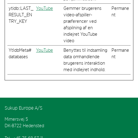
ytidb::LAST_
YouTube
Gemmer brugerens
Permane
RESULT_EN
video-afspiller-
nt
TRY_KEY
præferencer ved
afspilning af en
indlejret YouTube
video
YtIdbMeta#
YouTube
Benyttes til indsamling
Permane
databases
data omhandlende
nt
brugerens interaktion
med indlejret indhold.
Sukup Europe A/S
Mimersvej 5
DK-8722 Hedensted