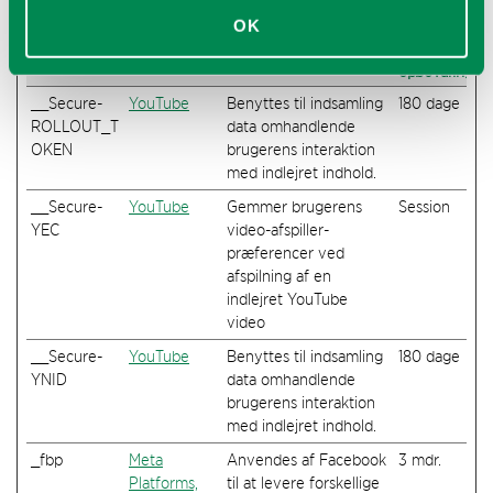
værdifulde for udgivere og tredjeparts annoncører.
OK
Maksimal
Navn
Udbyder
Formål
opbevaringsti
__Secure-
YouTube
Benyttes til indsamling
180 dage
ROLLOUT_T
data omhandlende
OKEN
brugerens interaktion
med indlejret indhold.
__Secure-
YouTube
Gemmer brugerens
Session
YEC
video-afspiller-
præferencer ved
afspilning af en
indlejret YouTube
video
__Secure-
YouTube
Benyttes til indsamling
180 dage
YNID
data omhandlende
brugerens interaktion
med indlejret indhold.
_fbp
Meta
Anvendes af Facebook
3 mdr.
Platforms,
til at levere forskellige